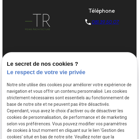
Téléphone
081 39 50 07
Adresse
Horaires
Suivez-nous
Le secret de nos cookies ?
5336 ASSESSE
Lundi -
Le respect de votre vie privée
Vendredi
09:00 - 17:00
Notre site utilise des cookies pour améliorer votre expérience de
navigation et vous offrir un contenu personnalisé. Les cookies
strictement nécessaires sont essentiels au fonctionnement de
Nouvelle construction
base de notre site et ne peuvent pas être désactivés.
Rénovation
Cependant, vous avez le choix d'activer ou de désactiver les
Extension
cookies de personnalisation, de performance et de marketing
Plan sur mesure
selon vos préférences. Vous pouvez modifier vos paramètres
Maison unifamiliale
de cookies à tout moment en cliquant sur le lien 'Gestion des
cookies' situé en bas de notre site. Veuillez noter que la